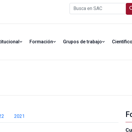
titucional
Formación
Grupos de trabajo
Científic
F
22
2021
Cu