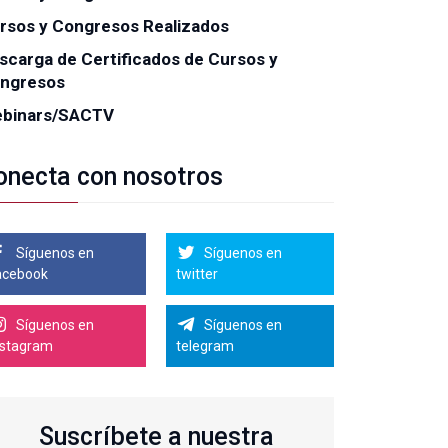
rsos y Congresos Realizados
scarga de Certificados de Cursos y
ngresos
binars/SACTV
onecta con nosotros
Síguenos en
Síguenos en
acebook
twitter
Síguenos en
Síguenos en
nstagram
telegram
Suscríbete a nuestra