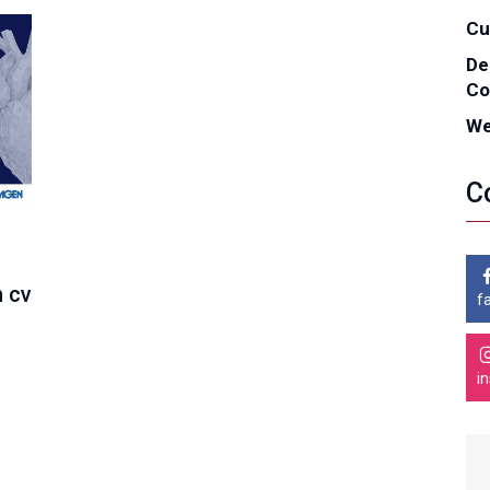
Cu
De
Co
We
C
m cv
f
i