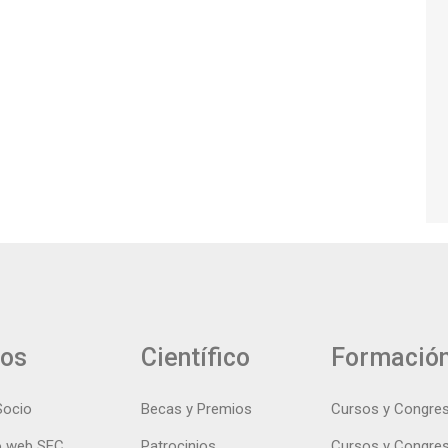
ios
Científico
Formació
Socio
Becas y Premios
Cursos y Congre
 web SEC
Patrocinios
Cursos y Congre