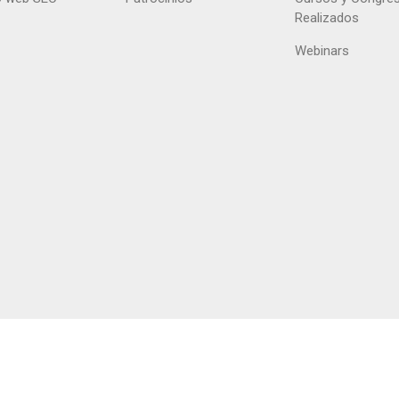
Realizados
Webinars
right @ 2026 Sociedad Andaluza de Cardiología /
Privacidad
/
Aviso