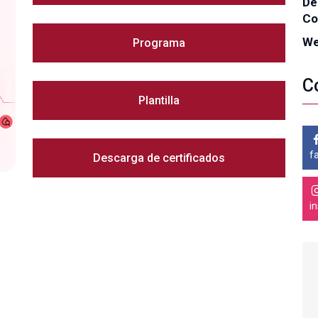
De
Co
We
Programa
C
Plantilla
f
Descarga de certificados
i