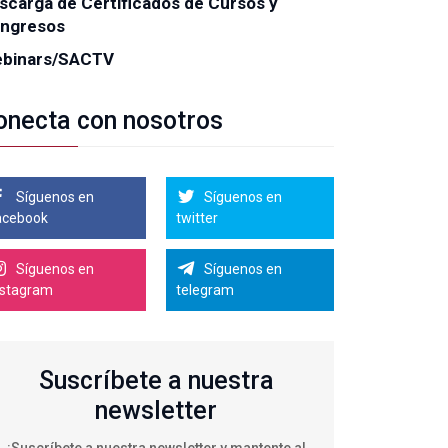
scarga de Certificados de Cursos y
ngresos
binars/SACTV
onecta con nosotros
Síguenos en
Síguenos en
acebook
twitter
Síguenos en
Síguenos en
nstagram
telegram
Suscríbete a nuestra
newsletter