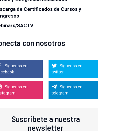
scarga de Certificados de Cursos y
ngresos
binars/SACTV
onecta con nosotros
Síguenos en
Síguenos en
acebook
twitter
Síguenos en
Síguenos en
nstagram
telegram
Suscríbete a nuestra
newsletter