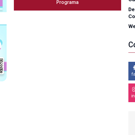
Programa
De
Co
We
C
f
i