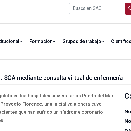
titucional
Formación
Grupos de trabajo
Científic
t-SCA mediante consulta virtual de enfermería
C
iloto en los hospitales universitarios Puerta del Mar
l
Proyecto Florence
, una iniciativa pionera cuyo
No
pacientes que han sufrido un síndrome coronario
s.
No
Of