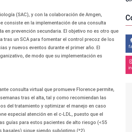
ología (SAC), y con la colaboración de Amgen,
C
e consiste en la implementación de una consulta
da en prevención secundaria. El objetivo no es otro que
lta tras un SCA para fomentar el control precoz de los
f
cias y nuevos eventos durante el primer año. El
organizativo, de modo que su implementación es
i
ante consulta virtual que promueve Florence permite,
6 semanas tras el alta, tal y como recomiendan las
dos del tratamiento y optimizar el manejo en caso
one especial atención en el c-LDL, puesto que el
s guías para estos pacientes de alto riesgo (<55
s basales) sigue siendo subóptimo (*2).